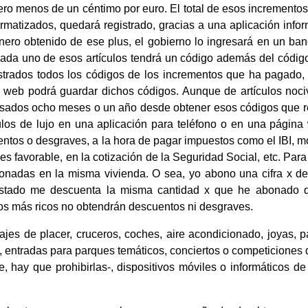
ro menos de un céntimo por euro. El total de esos incremento
rmatizados, quedará registrado, gracias a una aplicación infor
inero obtenido de ese plus, el gobierno lo ingresará en un b
, cada uno de esos artículos tendrá un código además del código
strados todos los códigos de los incrementos que ha pagado, 
a web podrá guardar dichos códigos. Aunque de artículos noci
asados ocho meses o un año desde obtener esos códigos que re
los de lujo en una aplicación para teléfono o en una página w
ntos o desgraves, a la hora de pagar impuestos como el IBI, 
 es favorable, en la cotización de la Seguridad Social, etc. Para
onadas en la misma vivienda. O sea, yo abono una cifra x d
l estado me descuenta la misma cantidad x que he abonado
 los más ricos no obtendrán descuentos ni desgraves.
iajes de placer, cruceros, coches, aire acondicionado, joyas, p
, entradas para parques temáticos, conciertos o competiciones d
e, hay que prohibirlas-, dispositivos móviles o informáticos de