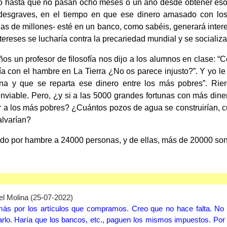
o hasta que no pasan ocho meses o un año desde obtener eso
 desgraves, en el tiempo en que ese dinero amasado con los
as de millones- esté en un banco, como sabéis, generará interes
ntereses se lucharía contra la precariedad mundial y se socializ
 un profesor de filosofía nos dijo a los alumnos en clase: “C
a con el hambre en La Tierra ¿No os parece injusto?”. Y yo le 
una y que se reparta ese dinero entre los más pobres”. Rie
inviable. Pero, ¿y si a las 5000 grandes fortunas con más diner
 a los más pobres? ¿Cuántos pozos de agua se construirían, c
alvarían?
do por hambre a 24000 personas, y de ellas, más de 20000 son
l Molina (25-07-2022)
s por los artículos que compramos. Creo que no hace falta. No ob
blarlo. Haría que los bancos, etc., paguen los mismos impuestos. Po