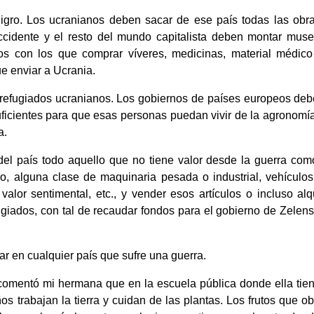
ligro. Los ucranianos deben sacar de ese país todas las ob
cidente y el resto del mundo capitalista deben montar muse
s con los que comprar víveres, medicinas, material médico 
ue enviar a Ucrania.
refugiados ucranianos. Los gobiernos de países europeos debe
uficientes para que esas personas puedan vivir de la agronom
a.
el país todo aquello que no tiene valor desde la guerra com
rro, alguna clase de maquinaria pesada o industrial, vehícul
alor sentimental, etc., y vender esos artículos o incluso al
ugiados, con tal de recaudar fondos para el gobierno de Zelens
r en cualquier país que sufre una guerra.
mentó mi hermana que en la escuela pública donde ella tien
os trabajan la tierra y cuidan de las plantas. Los frutos que o