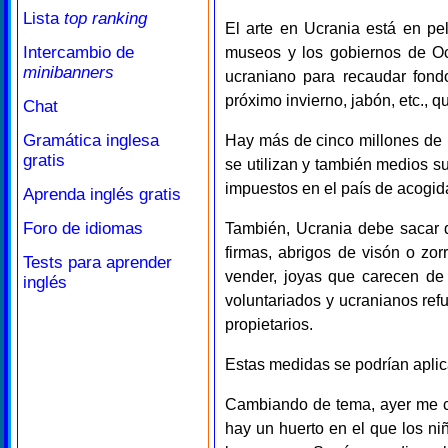
Lista
top ranking
El arte en Ucrania está en pe
Intercambio de
museos y los gobiernos de Oc
minibanners
ucraniano para recaudar fondo
próximo invierno, jabón, etc., q
Chat
Gramática inglesa
Hay más de cinco millones de 
gratis
se utilizan y también medios s
impuestos en el país de acogid
Aprenda inglés gratis
Foro de idiomas
También, Ucrania debe sacar d
firmas, abrigos de visón o zo
Tests para aprender
vender, joyas que carecen de v
inglés
voluntariados y ucranianos ref
propietarios.
Estas medidas se podrían aplica
Cambiando de tema, ayer me co
hay un huerto en el que los niñ