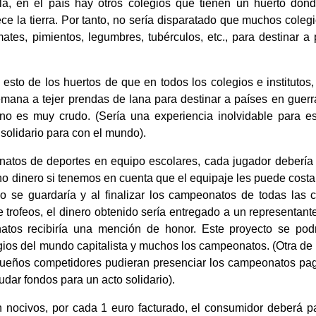
a, en el país hay otros colegios que tienen un huerto dond
rece la tierra. Por tanto, no sería disparatado que muchos cole
mates, pimientos, legumbres, tubérculos, etc., para destinar 
 esto de los huertos de que en todos los colegios e institutos,
mana a tejer prendas de lana para destinar a países en guerr
no es muy crudo. (Sería una experiencia inolvidable para es
olidario para con el mundo).
atos de deportes en equipo escolares, cada jugador debería
ho dinero si tenemos en cuenta que el equipaje les puede costar
do se guardaría y al finalizar los campeonatos de todas las 
e trofeos, el dinero obtenido sería entregado a un representa
atos recibiría una mención de honor. Este proyecto se po
gios del mundo capitalista y muchos los campeonatos. (Otra de l
ueños competidores pudieran presenciar los campeonatos pag
udar fondos para un acto solidario).
on nocivos, por cada 1 euro facturado, el consumidor deberá p