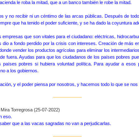
acienda le roba la mitad, que a un banco también le robe la mitad.
s y no recibir ni un céntimo de las arcas públicas. Después de todo,
pre que ha tenido el poder suficiente, y se ha dado la coyuntura a
s empresas que son vitales para el ciudadano: eléctricas, hidrocarbu
es dio a fondo perdido por la crisis con intereses. Creación de más 
 donde vender los productos agrícolas para eliminar los intermediari
de fuera. Ayudas para que los ciudadanos de los países pobres puedan
s países pobres si hubiera voluntad política. Para ayudar a esos 
no a los gobiernos.
ación, y el poder piensa por nosotros, y hacemos todo lo que se nos
Mira Torregrosa (25-07-2022)
n eso.
saber que a las vacas sagradas no van a perjudicarlas.