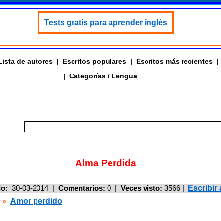
Tests gratis para aprender inglés
Lista de autores
|
Escritos populares
|
Escritos más recientes
|
|
Categorías / Lengua
Alma Perdida
do:
30-03-2014 |
Comentarios:
0 |
Veces visto:
3566
|
Escribi
»
Amor perdido
r