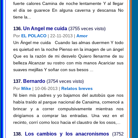
fuerte calores Camina de noche lentamente Y al llegar
el día se guarece En alguna caverna y descansa No
tiene la...
136.
Un Angel me cuida
(3755 veces visto)
Por
EL POLACO
| 22-11-2013 |
Amor
Un Ángel me cuida Cuando las almas duermen Y todo
es quietud en la noche Pienso en la imagen de un ángel
Que es la razón de mi desvelo Quiero llenarme de su
belleza Alcanzar su rostro con mis manos Acariciar sus
suaves mejillas Y soñar con sus besos ...
137.
Bernardo
(3754 veces visto)
Por
Mike
| 10-06-2013 |
Relatos breves
Ni bien mis padres y yo bajamos del autobús que nos
había traído al parque nacional de Canaima, comencé a
brincar y a correr compulsivamente mientras nos
dirigíamos a comprar las entradas. Una vez en el
recinto, corrí como loco hacia el claustro de los osos,...
138.
Los cambios y los anacronismos
(3752