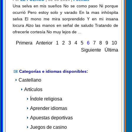
Una selva en mis sueños No se como paso Ni porque
ocurrió Pero estoy solo y varado En la mas inhóspita
selva El mono me mira sorprendido Y en mi insana
locura Alzo las manos en señal de saludo Tratando de
ofrecerle cortesía No muy lejos de ...
Primera
Anterior
1
2
3
4
5
6
7
8
9
10
Siguiente
Última
Categorías e idiomas disponibles:
Castellano
Artículos
Índole religiosa
Aprender idiomas
Apuestas deportivas
Juegos de casino