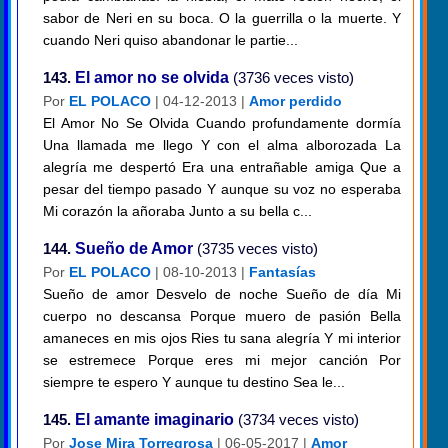
sabor de Neri en su boca. O la guerrilla o la muerte. Y
cuando Neri quiso abandonar le partie...
143.
El amor no se olvida
(3736 veces visto)
Por
EL POLACO
| 04-12-2013 |
Amor perdido
El Amor No Se Olvida Cuando profundamente dormía
Una llamada me llego Y con el alma alborozada La
alegría me despertó Era una entrañable amiga Que a
pesar del tiempo pasado Y aunque su voz no esperaba
Mi corazón la añoraba Junto a su bella c...
144.
Sueño de Amor
(3735 veces visto)
Por
EL POLACO
| 08-10-2013 |
Fantasías
Sueño de amor Desvelo de noche Sueño de día Mi
cuerpo no descansa Porque muero de pasión Bella
amaneces en mis ojos Ries tu sana alegría Y mi interior
se estremece Porque eres mi mejor canción Por
siempre te espero Y aunque tu destino Sea le...
145.
El amante imaginario
(3734 veces visto)
Por
Jose Mira Torregrosa
| 06-05-2017 |
Amor