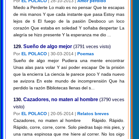
Por
EL POLACO
| 28-10-2013 |
Amor perdido
Miedo a Perderte Lo malo es no pensar Que te escapas
de mis manos Y que cada instante que pasa Estoy mas
lejos de ti El fuego de la pasión Desboco un loco
corazón Que estaba en soledad Y soñaba despertar La
alegría se hizo presente Y la esperanza me dio ...
129.
Sueño de algo mejor
(3791 veces visto)
Por
EL POLACO
| 30-03-2014 |
Poemas
Sueño de algo mejor Pudiera una mente encontrar
Unas alas para volar Y así poder escapar De la prisión
que la encierra La ciencia le parece poco Y nada nuevo
se avizora En este mundo de incomprensión Que ha
perdido la razón Bibliotecas llenas del s...
130.
Cazadores, no maten al hombre
(3790 veces
visto)
Por
EL POLACO
| 20-05-2014 |
Relatos breves
Cazadores, no maten al hombre Rápido. Rápido.
Rápido, corre, corre, corre. Solo piedras bajo mis pies, y
una rama espinosa que me hiere al correr. No los oigo