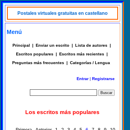
Postales virtuales gratuitas en castellano
Menú
Principal
|
Enviar un escrito
|
Lista de autores
|
Escritos populares
|
Escritos más recientes
|
Preguntas más frecuentes
|
Categorías / Lengua
Entrar
|
Registrarse
Los escritos más populares
Primera
Anterior
1
2
3
4
5
6
7
8
9
10