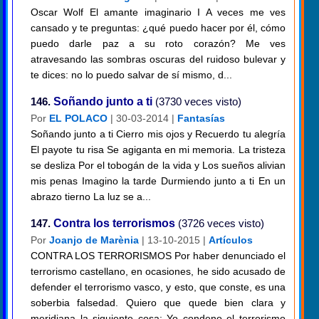
Oscar Wolf El amante imaginario I A veces me ves
cansado y te preguntas: ¿qué puedo hacer por él, cómo
puedo darle paz a su roto corazón? Me ves
atravesando las sombras oscuras del ruidoso bulevar y
te dices: no lo puedo salvar de sí mismo, d...
146.
Soñando junto a ti
(3730 veces visto)
Por
EL POLACO
| 30-03-2014 |
Fantasías
Soñando junto a ti Cierro mis ojos y Recuerdo tu alegría
El payote tu risa Se agiganta en mi memoria. La tristeza
se desliza Por el tobogán de la vida y Los sueños alivian
mis penas Imagino la tarde Durmiendo junto a ti En un
abrazo tierno La luz se a...
147.
Contra los terrorismos
(3726 veces visto)
Por
Joanjo de Marènia
| 13-10-2015 |
Artículos
CONTRA LOS TERRORISMOS Por haber denunciado el
terrorismo castellano, en ocasiones, he sido acusado de
defender el terrorismo vasco, y esto, que conste, es una
soberbia falsedad. Quiero que quede bien clara y
meridiana la siguiente cosa: Yo condeno el terrorismo