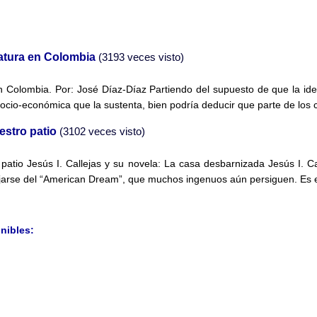
ratura en Colombia
(3193 veces visto)
en Colombia. Por: José Díaz-Díaz Partiendo del supuesto de que la ide
socio-económica que la sustenta, bien podría deducir que parte de los c
estro patio
(3102 veces visto)
o patio Jesús I. Callejas y su novela: La casa desbarnizada Jesús I. 
arse del “American Dream”, que muchos ingenuos aún persiguen. Es ev
nibles: