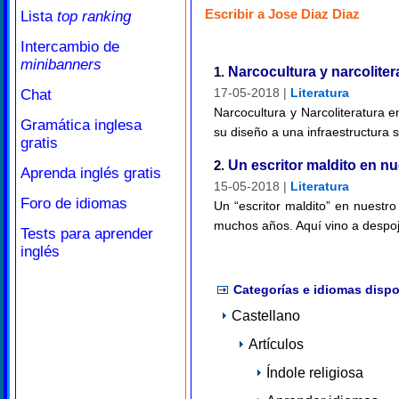
Escribir a Jose Diaz Diaz
Lista
top ranking
Intercambio de
minibanners
1.
Narcocultura y narcolite
17-05-2018 |
Literatura
Chat
Narcocultura y Narcoliteratura 
Gramática inglesa
su diseño a una infraestructura 
gratis
2.
Un escritor maldito en nu
Aprenda inglés gratis
15-05-2018 |
Literatura
Foro de idiomas
Un “escritor maldito” en nuestr
muchos años. Aquí vino a despoj
Tests para aprender
inglés
Categorías e idiomas dispo
Castellano
Artículos
Índole religiosa