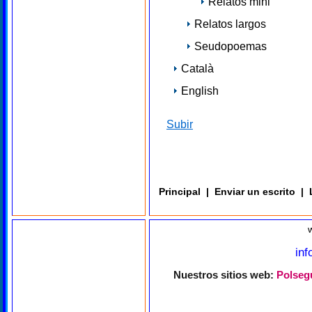
Relatos mini
Relatos largos
Seudopoemas
Català
English
Subir
Principal
|
Enviar un escrito
|
in
Nuestros sitios web:
Polsegu