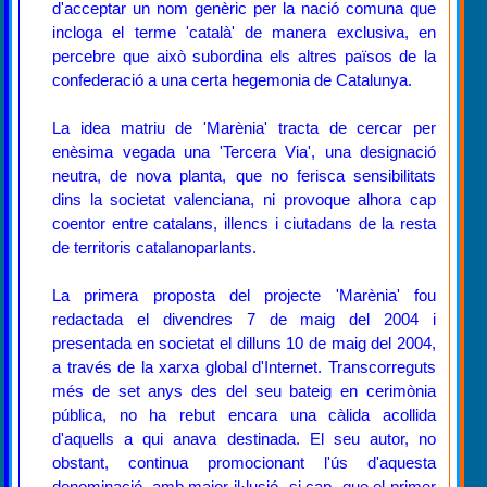
d'acceptar un nom genèric per la nació comuna que
incloga el terme 'català' de manera exclusiva, en
percebre que això subordina els altres països de la
confederació a una certa hegemonia de Catalunya.
La idea matriu de 'Marènia' tracta de cercar per
enèsima vegada una 'Tercera Via', una designació
neutra, de nova planta, que no ferisca sensibilitats
dins la societat valenciana, ni provoque alhora cap
coentor entre catalans, illencs i ciutadans de la resta
de territoris catalanoparlants.
La primera proposta del projecte 'Marènia' fou
redactada el divendres 7 de maig del 2004 i
presentada en societat el dilluns 10 de maig del 2004,
a través de la xarxa global d'Internet. Transcorreguts
més de set anys des del seu bateig en cerimònia
pública, no ha rebut encara una càlida acollida
d'aquells a qui anava destinada. El seu autor, no
obstant, continua promocionant l'ús d'aquesta
denominació, amb major il·lusió -si cap- que el primer