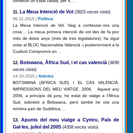
construir un Estat català, per fi, ...
11.
La Meua Intenció de Vot
(3823 veces visto)
06-11-2015 |
Política
La Meua Intenció de Vot. Vaig a confessar-vos una
cosa.... La meua primera intenció de vot des de fa poc
més de dotze anys (més de tres legislatures), ha sigut
votar al BLOC Nacionalista Valencià -i posteriorment a la
Coalició Compromís en ...
12.
Botswana, Àfrica Sud, i el cas valencià
(3690
veces visto)
14-10-2015 |
Articles
BOTSWANA (ÀFRICA SUD) I EL CAS VALENCIÀ.
IMPRESSIONS DEL MEU VIATGE. 2006. Aquest any
2006, a principis de juny, he estat de viatge a l'Àfrica
Sud, sobretot a Botswana, però també he vist una
mínima part de Sudàfrica, ...
13.
Apunts del meu viatge a Cymru, País de
Gal·les, juliol del 2005
(4358 veces visto)