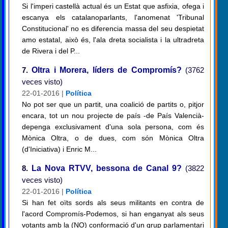
Si l'imperi castellà actual és un Estat que asfixia, ofega i
escanya els catalanoparlants, l'anomenat 'Tribunal
Constitucional' no es diferencia massa del seu despietat
amo estatal, això és, l'ala dreta socialista i la ultradreta
de Rivera i del P...
7.
Oltra i Morera, líders de Compromís?
(3762
veces visto)
22-01-2016 |
Política
No pot ser que un partit, una coalició de partits o, pitjor
encara, tot un nou projecte de país -de País Valencià-
depenga exclusivament d'una sola persona, com és
Mònica Oltra, o de dues, com són Mònica Oltra
(d'Iniciativa) i Enric M...
8.
La Nova RTVV, bessona de Canal 9?
(3822
veces visto)
22-01-2016 |
Política
Si han fet oïts sords als seus militants en contra de
l'acord Compromís-Podemos, si han enganyat als seus
votants amb la (NO) conformació d'un grup parlamentari