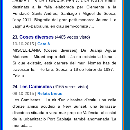
JAUME I. VIDA I GRÀCIA PER A UNA FALLA Rètols
destinats a la falla elaborada per Clemente a la
Fundació Sants Andrés, Santiago i Miguel de Sueca,
l'any 2011. Biografia del gran-petit monarca Jaume I, o
Jaqmu Al-Barxaluní, en clau semi-còmica /...
23.
Coses diverses
(4405 veces visto)
10-10-2015 |
Català
MISCEL·LÀNIA (Coses diverses) De Juanjo Aguar
Matoses. Mirant cap a dalt. - Ja no existeix la Lluna. -
Sí que existeix, està darrere del mur. Només has de
travessar-lo. - Ho faré. Sueca, a 18 de febrer de 1997.
Feia u...
24.
Les Camisetes
(4165 veces visto)
09-10-2015 |
Relats breus
Les Camisetes La nit d’un dissabte d’estiu, una colla
d’onze amics acudeix a New Sunset, una terrassa-
discoteca situada a vora mar prop de València, al costat
de la urbanització Port Saplatja, també anomenada ‘La
menuda ...