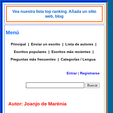
Vea nuestra lista top ranking. Añada un sitio
web, blog
Menú
Principal
|
Enviar un escrito
|
Lista de autores
|
Escritos populares
|
Escritos más recientes
|
Preguntas más frecuentes
|
Categorías / Lengua
Entrar
|
Registrarse
Autor: Joanjo de Marènia