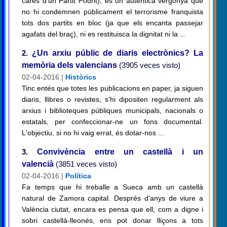
cares d'un Partit Podrit), és un autèntica vergonya que
no hi condemnen públicament el terrorisme franquista
tots dos partits en bloc (ja que els encanta passejar
agafats del braç), ni es restituisca la dignitat ni la ...
2.
¿Un arxiu públic de diaris electrònics? La
memòria dels valencians
(3905 veces visto)
02-04-2016 |
Històrics
Tinc entés que totes les publicacions en paper, ja siguen
diaris, llibres o revistes, s'hi dipositen regularment als
arxius i biblioteques públiques municipals, nacionals o
estatals, per confeccionar-ne un fons documental.
L'objectiu, si no hi vaig errat, és dotar-nos ...
3.
Convivència entre un castellà i un
valencià
(3851 veces visto)
02-04-2016 |
Política
Fa temps que hi treballe a Sueca amb un castellà
natural de Zamora capital. Després d'anys de viure a
València ciutat, encara es pensa que ell, com a digne i
sobri castellà-lleonés, ens pot donar lliçons a tots