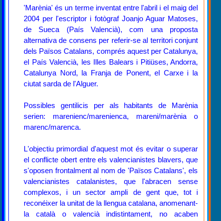
'Marènia' és un terme inventat entre l'abril i el maig del
2004 per l'escriptor i fotògraf Joanjo Aguar Matoses,
de Sueca (País Valencià), com una proposta
alternativa de consens per referir-se al territori conjunt
dels Països Catalans, comprés aquest per Catalunya,
el País Valencià, les Illes Balears i Pitiüses, Andorra,
Catalunya Nord, la Franja de Ponent, el Carxe i la
ciutat sarda de l'Alguer.
Possibles gentilicis per als habitants de Marènia
serien: marenienc/marenienca, mareni/marènia o
marenc/marenca.
L'objectiu primordial d'aquest mot és evitar o superar
el conflicte obert entre els valencianistes blavers, que
s'oposen frontalment al nom de 'Països Catalans', els
valencianistes catalanistes, que l'abracen sense
complexos, i un sector ampli de gent que, tot i
reconéixer la unitat de la llengua catalana, anomenant-
la català o valencià indistintament, no acaben