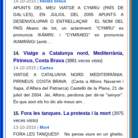
14-10-2015 |
Relats breus
APUNTS DEL MEU VIATGE A CYMRU (PAÍS DE
GAL·LES), EN JULIOL DEL 2005 APUNTS A
DESENVOLUPAR O ENTRELLAÇAR EL NOM DEL
PAÍS Abans de tot, un aclariment: "CYMRU" es
pronuncia /KÀMRI/, i "CYMRAEG" es pronuncia
/KAMRÀIG/ (amb ...
14.
Viatge a Catalunya nord, Mediterrània,
Pirineus, Costa Brava
(3881 veces visto)
14-10-2015 |
Cartes
VIATGE A CATALUNYA NORD. MEDITERRÀNIA.
PIRINEUS. COSTA BRAVA. (Carta a Alfons Navarret i
Xapa, d'Alfara del Patriarca) Castelló de la Plana, 21 de
juliol del 2004. Jei, Alfons, perdona per dir-te "senyor".
És que això els ho dic als meus am...
15.
Fora les tanques. La protesta i la mort
(3975
veces visto)
13-10-2015 |
Mort
FORA LES TANQUES!! No pense viure en un ghetto,