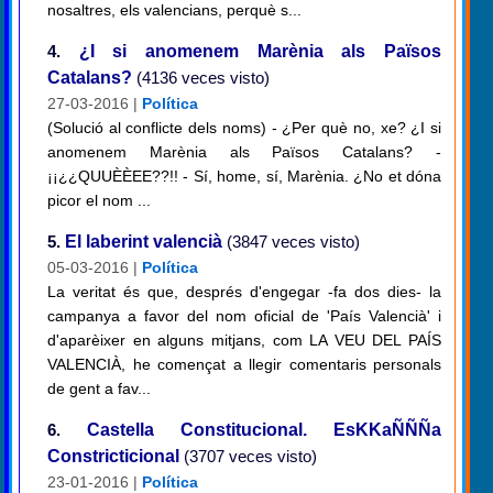
nosaltres, els valencians, perquè s...
4.
¿I si anomenem Marènia als Països
Catalans?
(4136 veces visto)
27-03-2016 |
Política
(Solució al conflicte dels noms) - ¿Per què no, xe? ¿I si
anomenem Marènia als Països Catalans? -
¡¡¿¿QUUÈÈEE??!! - Sí, home, sí, Marènia. ¿No et dóna
picor el nom ...
5.
El laberint valencià
(3847 veces visto)
05-03-2016 |
Política
La veritat és que, després d'engegar -fa dos dies- la
campanya a favor del nom oficial de 'País Valencià' i
d'aparèixer en alguns mitjans, com LA VEU DEL PAÍS
VALENCIÀ, he començat a llegir comentaris personals
de gent a fav...
6.
Castella Constitucional. EsKKaÑÑÑa
Constricticional
(3707 veces visto)
23-01-2016 |
Política