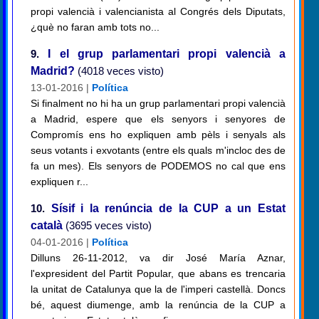
propi valencià i valencianista al Congrés dels Diputats,
¿què no faran amb tots no...
9.
I el grup parlamentari propi valencià a
Madrid?
(4018 veces visto)
13-01-2016 |
Política
Si finalment no hi ha un grup parlamentari propi valencià
a Madrid, espere que els senyors i senyores de
Compromís ens ho expliquen amb pèls i senyals als
seus votants i exvotants (entre els quals m'incloc des de
fa un mes). Els senyors de PODEMOS no cal que ens
expliquen r...
10.
Sísif i la renúncia de la CUP a un Estat
català
(3695 veces visto)
04-01-2016 |
Política
Dilluns 26-11-2012, va dir José María Aznar,
l'expresident del Partit Popular, que abans es trencaria
la unitat de Catalunya que la de l'imperi castellà. Doncs
bé, aquest diumenge, amb la renúncia de la CUP a