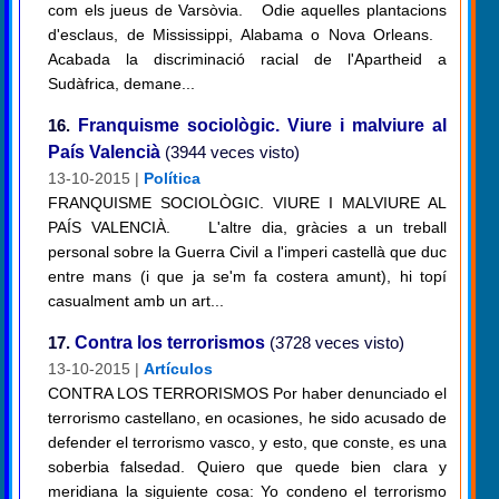
com els jueus de Varsòvia. Odie aquelles plantacions
d'esclaus, de Mississippi, Alabama o Nova Orleans.
Acabada la discriminació racial de l'Apartheid a
Sudàfrica, demane...
16.
Franquisme sociològic. Viure i malviure al
País Valencià
(3944 veces visto)
13-10-2015 |
Política
FRANQUISME SOCIOLÒGIC. VIURE I MALVIURE AL
PAÍS VALENCIÀ. L'altre dia, gràcies a un treball
personal sobre la Guerra Civil a l'imperi castellà que duc
entre mans (i que ja se'm fa costera amunt), hi topí
casualment amb un art...
17.
Contra los terrorismos
(3728 veces visto)
13-10-2015 |
Artículos
CONTRA LOS TERRORISMOS Por haber denunciado el
terrorismo castellano, en ocasiones, he sido acusado de
defender el terrorismo vasco, y esto, que conste, es una
soberbia falsedad. Quiero que quede bien clara y
meridiana la siguiente cosa: Yo condeno el terrorismo