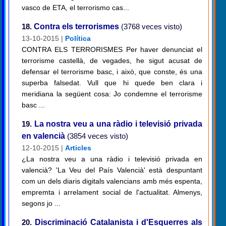
vasco de ETA, el terrorismo cas...
18.
Contra els terrorismes
(3768 veces visto)
13-10-2015 |
Política
CONTRA ELS TERRORISMES Per haver denunciat el
terrorisme castellà, de vegades, he sigut acusat de
defensar el terrorisme basc, i això, que conste, és una
superba falsedat. Vull que hi quede ben clara i
meridiana la següent cosa: Jo condemne el terrorisme
basc ...
19.
La nostra veu a una ràdio i televisió privada
en valencià
(3854 veces visto)
12-10-2015 |
Articles
¿La nostra veu a una ràdio i televisió privada en
valencià? 'La Veu del País Valencià' està despuntant
com un dels diaris digitals valencians amb més espenta,
empremta i arrelament social de l'actualitat. Almenys,
segons jo ...
20.
Discriminació Catalanista i d'Esquerres als