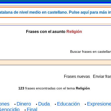
talana de nivel medio en castellano. Pulse aquí para más i
Frases con el asunto
Religión
Buscar frases en castella
Frases nuevas
Enviar fra
123
frases encontradas con el tema
Religión
ones
Dinero
Duda
Educación
Expresion
•
•
•
•
enocidio
Final
•