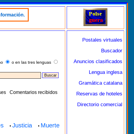
nformación.
Postales virtuales
Buscador
Anuncios clasificados
no
o en las tres lenguas
Lengua inglesa
Gramática catalana
ses
Comentarios recibidos
Reservas de hoteles
Directorio comercial
es
Justicia
Muerte
•
•