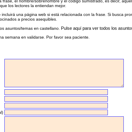
 frase, el nombre/sobrenombre y el código sumistrado, es decir, aquello
 que los lectores la entiendan mejor.
ncluirá una página web si está relacionada con la frase. Si busca prom
ocinados a precios asequibles.
Pulse aquí para ver todos los asunto
os asuntos/temas en castellano.
na semana en validarse. Por favor sea paciente.
l)