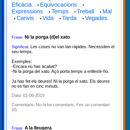
Eficàcia
Equivocacions
•
•
Expressions
Temps
Treball
Mal
•
•
•
Canvis
Vida
Tarda
Vegades
•
•
•
•
Ni la porga (d)el xato
Frase:
Les coses no van tan ràpides. Necessiten el
Significat:
seu temps.
Exemples:
-Encara no has acabat?
-Ni la porga del xato. Açò porta temps a enllestir-ho.
Ja has fet els deures! Ni la porga el xato. Els deures
no es fan en cinc minuts.
Data: 01-06-2019
Comentaris:
No hi ha comentaris. Fes un comentari.
(0)
A la lleugera
Frase: