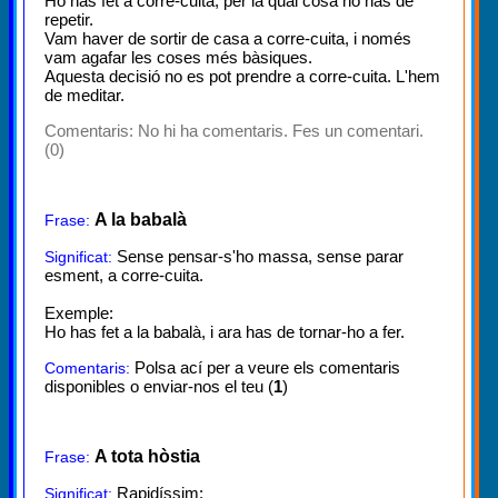
Ho has fet a corre-cuita, per la qual cosa ho has de
repetir.
Vam haver de sortir de casa a corre-cuita, i només
vam agafar les coses més bàsiques.
Aquesta decisió no es pot prendre a corre-cuita. L'hem
de meditar.
Comentaris:
No hi ha comentaris. Fes un comentari.
(0)
A la babalà
Frase:
Sense pensar-s'ho massa, sense parar
Significat:
esment, a corre-cuita.
Exemple:
Ho has fet a la babalà, i ara has de tornar-ho a fer.
Polsa ací per a veure els comentaris
Comentaris:
disponibles o enviar-nos el teu (
1
)
A tota hòstia
Frase:
Rapidíssim:
Significat: