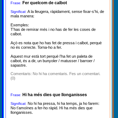
Fer quelcom de calbot
Frase:
A la lleugera, ràpidament, sense fixar-s'hi, de
Significat:
mala manera:
Exemples:
T'has de remirar més i no has de fer les coses de
calbot.
Açò es nota que ho has fet de pressa i calbot, perquè
no és correcte. Torna-ho a fer.
Aquest mur està tort perquè l'ha fet un paleta de
calbot, és a dir, un bunyoler / matusser / barroer /
sapastre.
Comentaris:
No hi ha comentaris. Fes un comentari.
(0)
Hi ha més dies que llonganisses
Frase:
No hi ha pressa, hi ha temps, ja ho farem:
Significat:
No t'amoïnes a fer-ho ràpid. Hi ha més dies que
llonganisses.