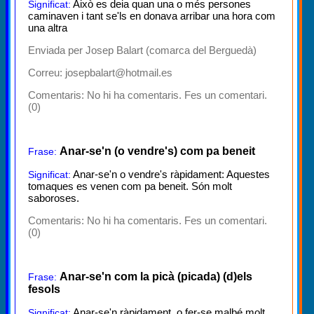
Això es deia quan una o més persones
Significat:
caminaven i tant se'ls en donava arribar una hora com
una altra
Enviada per Josep Balart (comarca del Berguedà)
Correu: josepbalart@hotmail.es
Comentaris:
No hi ha comentaris. Fes un comentari.
(0)
Anar-se'n (o vendre's) com pa beneit
Frase:
Anar-se'n o vendre's ràpidament: Aquestes
Significat:
tomaques es venen com pa beneit. Són molt
saboroses.
Comentaris:
No hi ha comentaris. Fes un comentari.
(0)
Anar-se'n com la picà (picada) (d)els
Frase:
fesols
Anar-se'n ràpidament, o fer-se malbé molt
Significat: