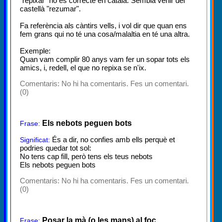
"repixar" no és correcte en català. Sembla venir del
castellà "rezumar".
Fa referència als càntirs vells, i vol dir que quan ens
fem grans qui no té una cosa/malaltia en té una altra.
Exemple:
Quan vam complir 80 anys vam fer un sopar tots els
amics, i, redell, el que no repixa se n'ix.
Comentaris:
No hi ha comentaris. Fes un comentari.
(0)
Els nebots peguen bots
Frase:
És a dir, no confies amb ells perquè et
Significat:
podries quedar tot sol:
No tens cap fill, però tens els teus nebots
Els nebots peguen bots
Comentaris:
No hi ha comentaris. Fes un comentari.
(0)
Posar la mà (o les mans) al foc
Frase: