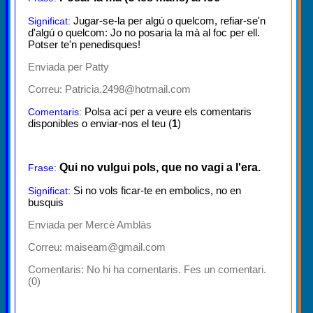
Jugar-se-la per algú o quelcom, refiar-se'n
Significat:
d'algú o quelcom: Jo no posaria la mà al foc per ell.
Potser te'n penedisques!
Enviada per Patty
Correu: Patricia.2498@hotmail.com
Polsa ací per a veure els comentaris
Comentaris:
disponibles o enviar-nos el teu (
1
)
Qui no vulgui pols, que no vagi a l'era.
Frase:
Si no vols ficar-te en embolics, no en
Significat:
busquis
Enviada per Mercè Amblàs
Correu: maiseam@gmail.com
Comentaris:
No hi ha comentaris. Fes un comentari.
(0)