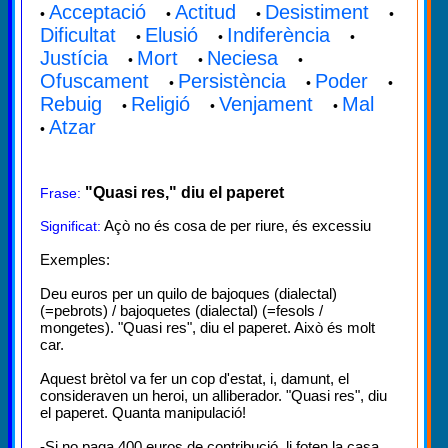
Acceptació
Actitud
Desistiment
•
•
•
•
Dificultat
Elusió
Indiferència
•
•
•
Justícia
Mort
Neciesa
•
•
•
Ofuscament
Persistència
Poder
•
•
•
Rebuig
Religió
Venjament
Mal
•
•
•
Atzar
•
"Quasi res," diu el paperet
Frase:
Açò no és cosa de per riure, és excessiu
Significat:
Exemples:
Deu euros per un quilo de bajoques (dialectal)
(=pebrots) / bajoquetes (dialectal) (=fesols /
mongetes). "Quasi res", diu el paperet. Això és molt
car.
Aquest brètol va fer un cop d'estat, i, damunt, el
consideraven un heroi, un alliberador. "Quasi res", diu
el paperet. Quanta manipulació!
-Si no paga 400 euros de contribució, li foten la casa.