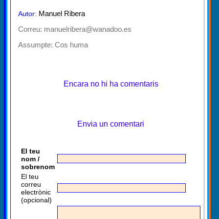
Manuel Ribera
Autor:
Correu: manuelribera@wanadoo.es
Assumpte:
Cos huma
Encara no hi ha comentaris
Envia un comentari
El teu
nom /
sobrenom
El teu
correu
electrònic
(opcional)