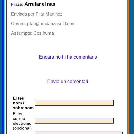
Arrufar el nas
Frase:
Enviada per Pilar Martinez
Correu: pilar@mudanzascid.com
Assumpte:
Cos huma
Encara no hi ha comentaris
Envia un comentari
El teu
nom /
sobrenom
El teu
correu
electrònic
(opcional)