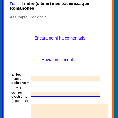
Tindre (o tenir) més paciència que
Frase:
Romanones
Assumpte:
Paciència
Encara no hi ha comentaris
Envia un comentari
El teu
nom /
sobrenom
El teu
correu
electrònic
(opcional)