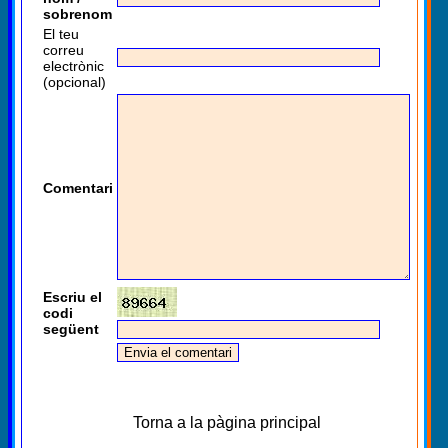
sobrenom
El teu
correu
electrònic
(opcional)
Comentari
Escriu el
codi
següent
Torna a la pàgina principal