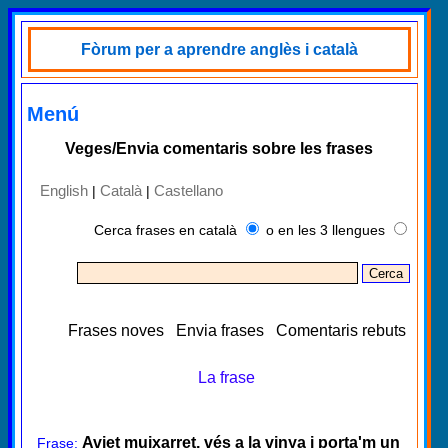
Fòrum per a aprendre anglès i català
Menú
Veges/Envia comentaris sobre les frases
English
Català
Castellano
|
|
Cerca frases en català
o en les 3 llengues
Frases noves
Envia frases
Comentaris rebuts
La frase
Aviet muixarret, vés a la vinya i porta'm un
Frase: