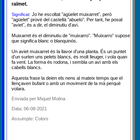
raïmet.
Jo he escoltat "agüelet muixarret", però
Significat:
"agüelet" prové del castellà "abuelo". Per tant, he posat
"aviet", és a dir, el diminutiu d'avi.
Muixarret és el diminutiu de "muixarro". "Muixarro" supose
que significa blanc o blanquinós.
Un aviet muixarret és la llavor d'una planta. És un puntet
d'un surten uns pelets blancs, és molt lleuger, i vola quan
fa vent. La forma és rodona, i sembla un avi amb els
cabells blancs.
Aquesta frase la deien els nens al mateix temps que el
llençaven bufant o amb un moviment de la mà perquè
volara.
Enviada per Miquel Molina
Data: 06-08-2021
Assumpte:
Colors