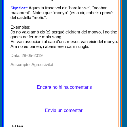
Aquesta frase vol dir "barallar-se", "acabar
Significat:
malament". Noteu que "monyo" (és a dir, cabells) prové
del castellà "moño".
Exemples:
Jo no vaig amb eix(e) perquè eixiríem del monyo, i no tinc
ganes de fer-me mala sang.
Es van associar i al cap d'uns mesos van eixir del monyo.
Ara no es parlen, i abans eren carn i ungla.
Data: 28-05-2019
Assumpte:
Agressivitat
Encara no hi ha comentaris
Envia un comentari
El teu