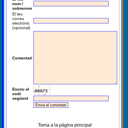
nom /
sobrenom
El teu
correu
electrònic
(opcional)
Comentari
Escriu el
codi
següent
Torna a la pàgina principal