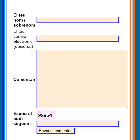
El teu
nom /
sobrenom
El teu
correu
electrònic
(opcional)
Comentari
Escriu el
codi
següent