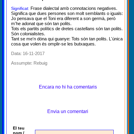
Frase dialectal amb connotacions negatives.
Significat:
Significa que dues persones son molt semblants o iguals:
Jo pensava que el Toni era diferent a son germà, però
m'he adonat que són tan polits.
Tots els partits polítics de dretes castellans són tan polits.
Són colonialistes.
Tant se me'n dóna qui guanye: Tots són tan polits. L'única
cosa que volen és omplir-se les butxaques.
Data: 16-11-2017
Assumpte:
Rebuig
Encara no hi ha comentaris
Envia un comentari
El teu
nom /