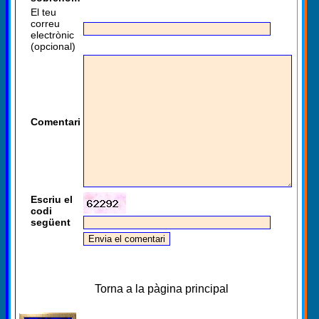
El teu
correu
electrònic
(opcional)
Comentari
Escriu el
codi
següent
Torna a la pàgina principal