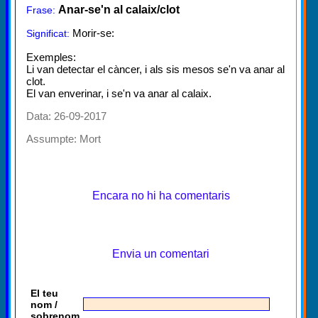
Anar-se'n al calaix/clot
Frase:
Morir-se:
Significat:
Exemples:
Li van detectar el càncer, i als sis mesos se'n va anar al
clot.
El van enverinar, i se'n va anar al calaix.
Data: 26-09-2017
Assumpte:
Mort
Encara no hi ha comentaris
Envia un comentari
El teu
nom /
sobrenom