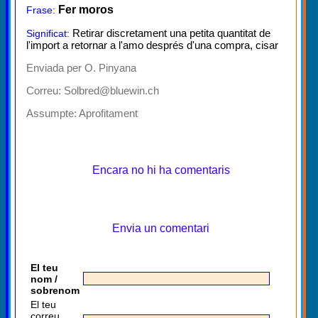
Fer moros
Frase:
Retirar discretament una petita quantitat de
Significat:
l'import a retornar a l'amo després d'una compra, cisar
Enviada per O. Pinyana
Correu: Solbred@bluewin.ch
Assumpte:
Aprofitament
Encara no hi ha comentaris
Envia un comentari
El teu
nom /
sobrenom
El teu
correu