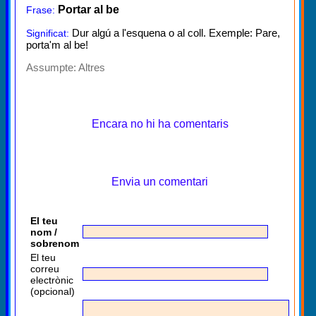
Portar al be
Frase:
Dur algú a l'esquena o al coll. Exemple: Pare,
Significat:
porta'm al be!
Assumpte:
Altres
Encara no hi ha comentaris
Envia un comentari
El teu
nom /
sobrenom
El teu
correu
electrònic
(opcional)