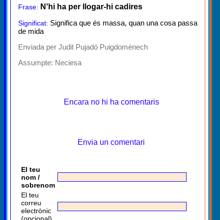
N'hi ha per llogar-hi cadires
Frase:
Significa que és massa, quan una cosa passa
Significat:
de mida
Enviada per Judit Pujadó Puigdomènech
Assumpte:
Neciesa
Encara no hi ha comentaris
Envia un comentari
El teu
nom /
sobrenom
El teu
correu
electrònic
(opcional)