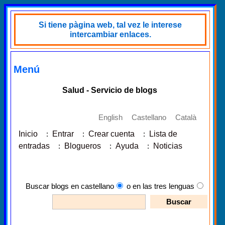
Si tiene pàgina web, tal vez le interese
intercambiar enlaces.
Menú
Salud - Servicio de blogs
English
Castellano
Català
Inicio
:
Entrar
:
Crear cuenta
:
Lista de
entradas
:
Blogueros
:
Ayuda
:
Noticias
Buscar blogs en castellano
o en las tres lenguas