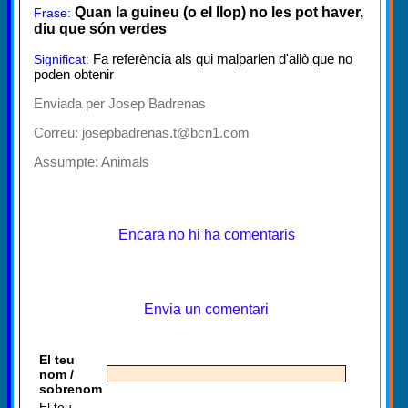
Quan la guineu (o el llop) no les pot haver,
Frase:
diu que són verdes
Fa referència als qui malparlen d'allò que no
Significat:
poden obtenir
Enviada per Josep Badrenas
Correu: josepbadrenas.t@bcn1.com
Assumpte:
Animals
Encara no hi ha comentaris
Envia un comentari
El teu
nom /
sobrenom
El teu