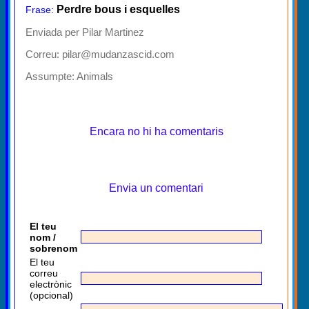
Perdre bous i esquelles
Frase:
Enviada per Pilar Martinez
Correu: pilar@mudanzascid.com
Assumpte:
Animals
Encara no hi ha comentaris
Envia un comentari
El teu
nom /
sobrenom
El teu
correu
electrònic
(opcional)