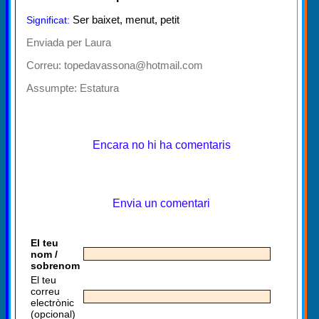
Ser baixet, menut, petit
Significat:
Enviada per Laura
Correu: topedavassona@hotmail.com
Assumpte:
Estatura
Encara no hi ha comentaris
Envia un comentari
El teu
nom /
sobrenom
El teu
correu
electrònic
(opcional)