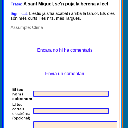
A sant Miquel, se'n puja la berena al cel
Frase:
L'estiu ja s'ha acabat i arriba la tardor. Els dies
Significat:
són més curts i les nits, més llargues.
Assumpte:
Clima
Encara no hi ha comentaris
Envia un comentari
El teu
nom /
sobrenom
El teu
correu
electrònic
(opcional)