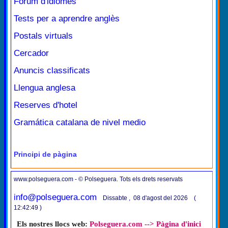
Fòrum d'idiomes
Tests per a aprendre anglès
Postals virtuals
Cercador
Anuncis classificats
Llengua anglesa
Reserves d'hotel
Gramática catalana de nivel medio
Principi de pàgina
www.polseguera.com - © Polseguera. Tots els drets reservats
info@polseguera.com
Dissabte , 08 d'agost del 2026 (
12:42:49 )
Els nostres llocs web:
Polseguera.com --> Pàgina d'inici