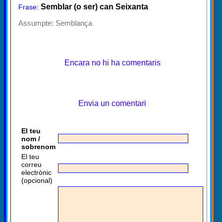
Semblar (o ser) can Seixanta
Frase:
Assumpte:
Semblança
Encara no hi ha comentaris
Envia un comentari
El teu
nom /
sobrenom
El teu
correu
electrònic
(opcional)