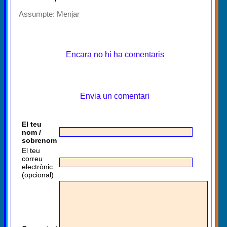
Assumpte:
Menjar
Encara no hi ha comentaris
Envia un comentari
El teu
nom /
sobrenom
El teu
correu
electrònic
(opcional)