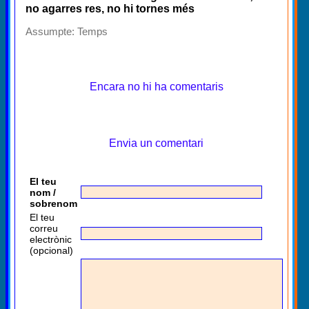
no agarres res, no hi tornes més
Assumpte:
Temps
Encara no hi ha comentaris
Envia un comentari
El teu
nom /
sobrenom
El teu
correu
electrònic
(opcional)