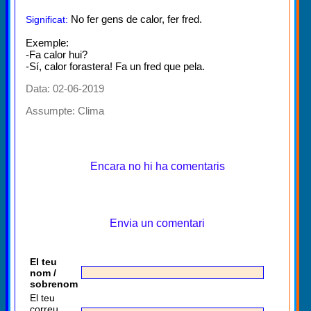
No fer gens de calor, fer fred.
Significat:
Exemple:
-Fa calor hui?
-Sí, calor forastera! Fa un fred que pela.
Data: 02-06-2019
Assumpte:
Clima
Encara no hi ha comentaris
Envia un comentari
El teu
nom /
sobrenom
El teu
correu