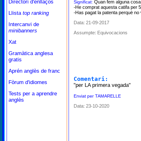
Directori d'enllaços
Quan fem alguna cosa p
Significat:
-He comprat aquesta catifa per 
-Has pagat la patenta perquè no 
Llista
top ranking
Data: 21-09-2017
Intercanvi de
minibanners
Assumpte:
Equivocacions
Xat
Gramàtica anglesa
gratis
Aprén anglès de franc
Comentari:
Fòrum d'idiomes
"per LA primera vegada"
Tests per a aprendre
Enviat per TAMARELLE
anglès
Data: 23-10-2020