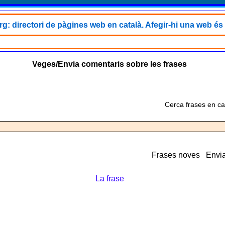
rg: directori de pàgines web en català. Afegir-hi una web és 
Veges/Envia comentaris sobre les frases
Cerca frases en ca
Frases noves
Envia
La frase