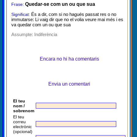
Quedar-se com un ou que sua
Frase:
És a dir, com si no hagués passat res o no
Significat:
immutarse: Li vaig dir que no el volia veure mai més i es
va quedar com un ou que sua
Assumpte:
Indiferència
Encara no hi ha comentaris
Envia un comentari
El teu
nom /
sobrenom
El teu
correu
electrònic
(opcional)