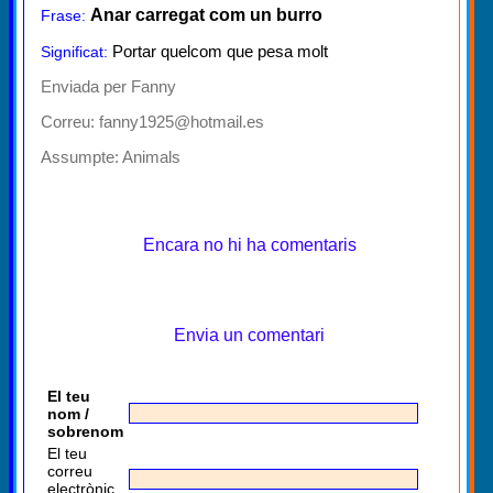
Anar carregat com un burro
Frase:
Portar quelcom que pesa molt
Significat:
Enviada per Fanny
Correu: fanny1925@hotmail.es
Assumpte:
Animals
Encara no hi ha comentaris
Envia un comentari
El teu
nom /
sobrenom
El teu
correu
electrònic