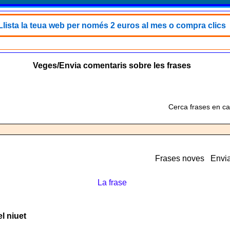
Llista la teua web per només 2 euros al mes o compra clics
Veges/Envia comentaris sobre les frases
Cerca frases en ca
Frases noves
Envia
La frase
el niuet