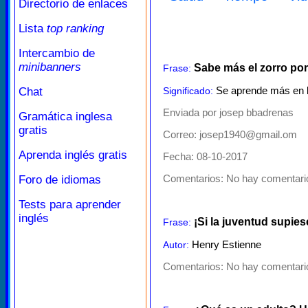
Directorio de enlaces
Lista
top ranking
Intercambio de
minibanners
Sabe más el zorro por
Frase:
Se aprende más en la 
Chat
Significado:
Enviada por josep bbadrenas
Gramática inglesa
gratis
Correo: josep1940@gmail.om
Aprenda inglés gratis
Fecha: 08-10-2017
Comentarios:
No hay comentario
Foro de idiomas
Tests para aprender
inglés
¡Si la juventud supiese.
Frase:
Henry Estienne
Autor:
Comentarios:
No hay comentario