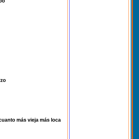
mpo
rzo
 cuanto más vieja más loca