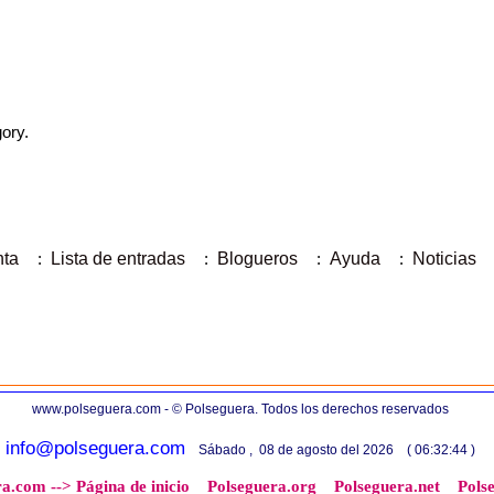
gory.
nta
:
Lista de entradas
:
Blogueros
:
Ayuda
:
Noticias
www.polseguera.com - © Polseguera. Todos los derechos reservados
info@polseguera.com
Sábado , 08 de agosto del 2026 ( 06:32:44 )
a.com --> Página de inicio
Polseguera.org
Polseguera.net
Pols