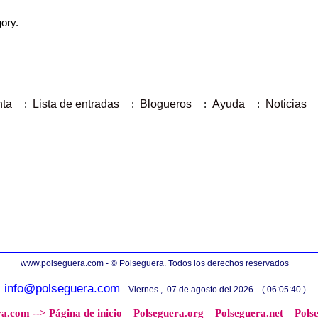
gory.
nta
:
Lista de entradas
:
Blogueros
:
Ayuda
:
Noticias
www.polseguera.com - © Polseguera. Todos los derechos reservados
info@polseguera.com
Viernes , 07 de agosto del 2026 ( 06:05:40 )
a.com --> Página de inicio
Polseguera.org
Polseguera.net
Pols