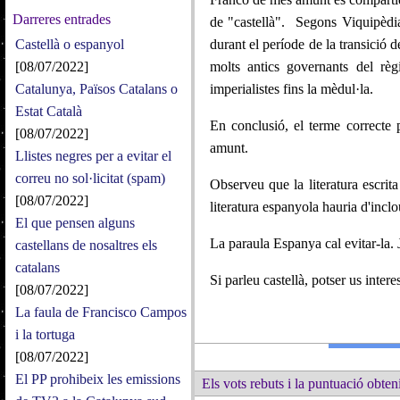
Darreres entrades
de "castellà". Segons Viquipèdia
Castellà o espanyol
durant el període de la transició 
[08/07/2022]
molts antics governants del rè
Catalunya, Països Catalans o
imperialistes fins la mèdul·la.
Estat Català
En conclusió, el terme correcte 
[08/07/2022]
amunt.
Llistes negres per a evitar el
correu no sol·licitat (spam)
Observeu que la literatura escrita
[08/07/2022]
literatura espanyola hauria d'inclo
El que pensen alguns
La paraula Espanya cal evitar-la.
castellans de nosaltres els
catalans
Si parleu castellà, potser us intere
[08/07/2022]
La faula de Francisco Campos
i la tortuga
[08/07/2022]
El PP prohibeix les emissions
Els vots rebuts i la puntuació obteni