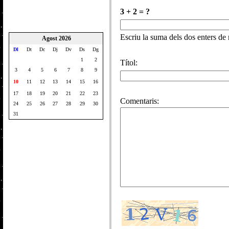
3 + 2 = ?
Escriu la suma dels dos enters de
Agost 2026
Dl
Dt
Dc
Dj
Dv
Ds
Dg
1
2
Títol:
3
4
5
6
7
8
9
10
11
12
13
14
15
16
17
18
19
20
21
22
23
Comentaris:
24
25
26
27
28
29
30
31