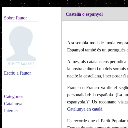
Castellà o espanyol
Sobre l'autor
Ara sembla molt de moda emprar 
Espanyol també és un portuguès o 
A més, als catalans ens perjudica 
la nostra cultura i un dels somnis
Escriu a l'autor
nació: la castellana, i per posar f
Francisco Franco va dir el segü
personalidad: la española. (La uni
Categories
espanyola.)" Us recomane visit
Catalunya
Catalunya en català
.
Internet
Us recorde que el Partit Popular e
Franco de més amunt és compartida