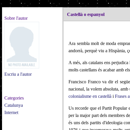
Castellà o espanyol
Sobre l'autor
Ara sembla molt de moda emprar e
andorrà, perquè viu a Hispània, ço
A més, als catalans ens perjudica 
molts castellans és acabar amb els
Escriu a l'autor
Francisco Franco va dir el següe
nacional, la volem absoluta, amb u
colonialisme en castellà
i
Frases 
Categories
Catalunya
Us recorde que el Partit Popular 
Internet
per la major part dels membres de
és uns dels partits d'ideologia co
1976 i que incorporava molts anti