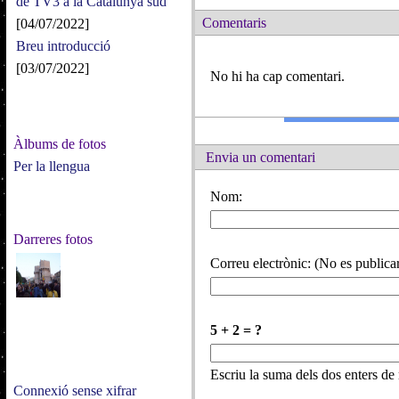
de TV3 a la Catalunya sud
Comentaris
[04/07/2022]
Breu introducció
[03/07/2022]
No hi ha cap comentari.
Àlbums de fotos
Envia un comentari
Per la llengua
Nom:
Darreres fotos
Correu electrònic: (No es publicar
5 + 2 = ?
Escriu la suma dels dos enters d
Connexió sense xifrar