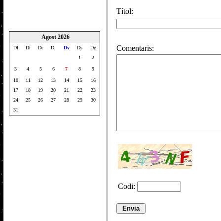
Títol:
Agost 2026
Comentaris:
Dl
Dt
Dc
Dj
Dv
Ds
Dg
1
2
3
4
5
6
7
8
9
10
11
12
13
14
15
16
17
18
19
20
21
22
23
24
25
26
27
28
29
30
31
Codi: