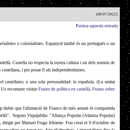
[08/07/2022]
Puntua aquesta entrada
ialistes o colonialistes. Espanyol també és un portuguès o un
tellà. Castella no respecta la nostra cultura i un dels somnis de
castellana, i per posar fi als independentismes.
l castellano; y una sola personalidad: la española. (La unitat
)" Us recomane visitar
Frases de política en castellà
,
Frases sobre
c cap dubte que l'afirmació de Franco de més amunt és compartida
stellà". Segons Viquipèdia: "Aliança Popular (Alianza Popular)
., dirigit per Manuel Fraga Iribarne. Fou creat el 9 d'octubre de
rvadors no tenen res. Són d'ultradreta, i imperialistes fins la