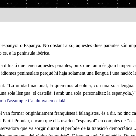
spanyol o Espanya. No obstant això, aquestes dues paraules són imper
 és, a la península ibèrica.
la difusió que tenen aquestes paraules, puix que fan més gran l'imperi cas
 idiomes peninsulars perquè hi haja solament una llengua i una nació: la 
nt: "La unidad nacional, la queremos absoluta, con una sola lengua: e
na sola llengua: el castellà; i amb una sola personalitat: la espanyola.
amb l'assumpte Catalunya en català
.
el van formar originàriament franquistes i falangistes, és a dir, no tin
l Partit Popular, encara que ells usarien "espanyol" en comptes de "ca
nservadora que va sorgir durant el període de la transició democràtica..
cs governants del règim franquista". Discrepe amb Viquipèdia. De conse