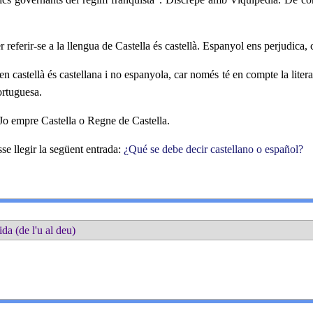
r referir-se a la llengua de Castella és castellà. Espanyol ens perjudic
en castellà és castellana i no espanyola, car només té en compte la literat
ortuguesa.
 Jo empre Castella o Regne de Castella.
esse llegir la següent entrada:
¿Qué se debe decir castellano o español?
ida (de l'u al deu)