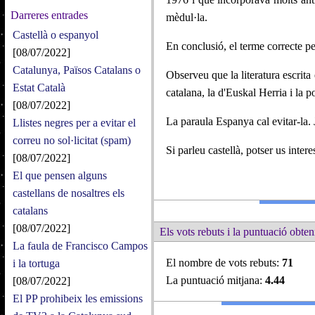
Darreres entrades
mèdul·la.
Castellà o espanyol
En conclusió, el terme correcte pe
[08/07/2022]
Catalunya, Països Catalans o
Observeu que la literatura escrita 
Estat Català
catalana, la d'Euskal Herria i la p
[08/07/2022]
La paraula Espanya cal evitar-la.
Llistes negres per a evitar el
correu no sol·licitat (spam)
Si parleu castellà, potser us inter
[08/07/2022]
El que pensen alguns
castellans de nosaltres els
catalans
[08/07/2022]
Els vots rebuts i la puntuació obten
La faula de Francisco Campos
El nombre de vots rebuts:
71
i la tortuga
La puntuació mitjana:
4.44
[08/07/2022]
El PP prohibeix les emissions