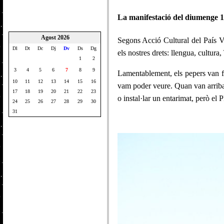
La manifestació del diumenge 17
Agost 2026
Segons Acció Cultural del País Va
Dl
Dt
Dc
Dj
Dv
Ds
Dg
els nostres drets: llengua, cultura
1
2
3
4
5
6
7
8
9
Lamentablement, els pepers van fe
10
11
12
13
14
15
16
vam poder veure. Quan van arribar 
17
18
19
20
21
22
23
o instal·lar un entarimat, però el
24
25
26
27
28
29
30
31