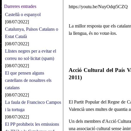
Darreres entrades
https://youtu.be/NuyOdqt5CZQ
Castellà o espanyol
[08/07/2022]
La millor resposta que els catalans
Catalunya, Països Catalans o
la llengua, és no votar-los.
Estat Català
[08/07/2022]
Llistes negres per a evitar el
correu no sol·licitat (spam)
[08/07/2022]
Acció Cultural del País V
El que pensen alguns
2011)
castellans de nosaltres els
catalans
[08/07/2022]
El Partit Popular del Regne de Ca
La faula de Francisco Campos
Valencià unes multes de quantia as
i la tortuga
[08/07/2022]
Un dels membres d'Acció Cultural 
El PP prohibeix les emissions
una associació cultural sense ànim