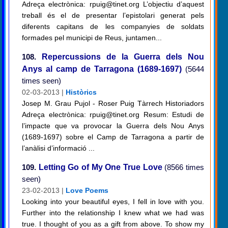
Adreça electrònica: rpuig@tinet.org L’objectiu d’aquest
treball és el de presentar l’epistolari generat pels
diferents capitans de les companyies de soldats
formades pel municipi de Reus, juntamen...
108.
Repercussions de la Guerra dels Nou
Anys al camp de Tarragona (1689-1697)
(5644
times seen)
02-03-2013 |
Històrics
Josep M. Grau Pujol - Roser Puig Tàrrech Historiadors
Adreça electrònica: rpuig@tinet.org Resum: Estudi de
l’impacte que va provocar la Guerra dels Nou Anys
(1689-1697) sobre el Camp de Tarragona a partir de
l’anàlisi d’informació ...
109.
Letting Go of My One True Love
(8566 times
seen)
23-02-2013 |
Love Poems
Looking into your beautiful eyes, I fell in love with you.
Further into the relationship I knew what we had was
true. I thought of you as a gift from above. To show my